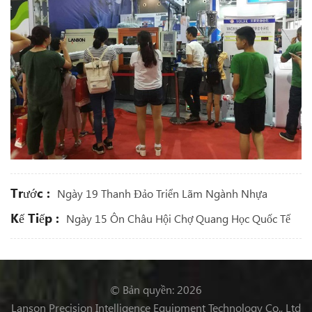
Trước :
Ngày 19 Thanh Đảo Triển Lãm Ngành Nhựa
Kế Tiếp :
Ngày 15 Ôn Châu Hội Chợ Quang Học Quốc Tế
© Bản quyền: 2026
Lanson Precision Intelligence Equipment Technology Co., Ltd