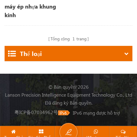
máy ép nhựa khung
kính
Tổng cộng
1
trang
Thể loại
© Bản quyền: 2026
Lanson Precision Intelligence Equipment Technology Co., Ltd
Đã đăng ký Bản quyền.
粤ICP备07034962号
IPv6 mạng được hỗ trợ