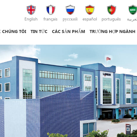
English
français
русский
español
português
لعربية
Ề CHÚNG TÔI
TIN TỨC
CÁC SẢN PHẨM
TRƯỜNG HỢP NGÀNH