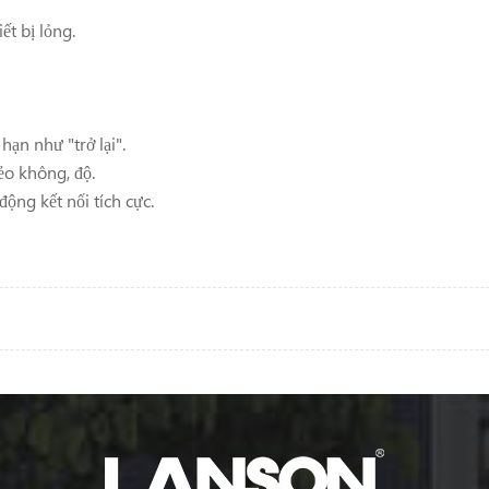
ết bị lỏng.
hạn như "trở lại".
lẻo không, độ.
ộng kết nối tích cực.