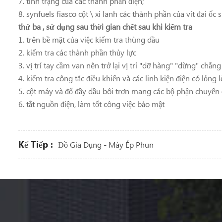
7. tình trạng của các thành phần điện;
8. synfuels fiasco cột \ xi lanh các thành phần của vít đai ốc si
thứ ba
, sử dụng sau thời gian chết sau khi kiểm tra
1. trên bề mặt của việc kiểm tra thùng dầu
2. kiểm tra các thành phần thủy lực
3. vị trí tay cầm van nên trở lại vị trí "dỡ hàng" "dừng" chẳng 
4. kiểm tra công tắc điều khiển và các linh kiện điện có lỏng 
5. cột máy và đổ đầy dầu bôi trơn mang các bộ phận chuyển đ
6. tắt nguồn điện, làm tốt công việc bảo mật
Kế Tiếp :
Đồ Gia Dụng - Máy Ép Phun