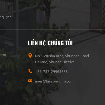
ng lạnh
LIÊN HỆ CHÚNG TÔI
ram)
No.6 Wusha Area, Shunpan Road,
Daliang, Shunde District
+86-757-29965888
aries@lanson-imm.com