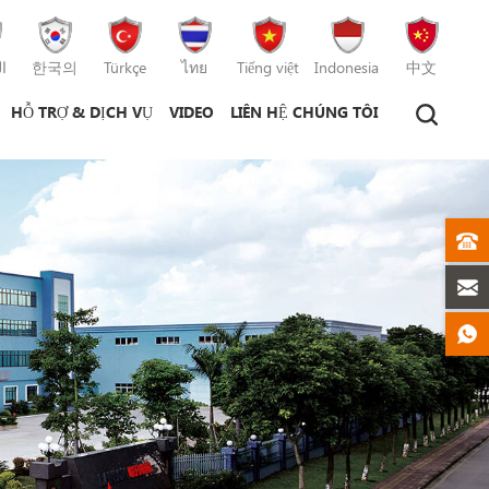
ا
한국의
Türkçe
ไทย
Tiếng việt
Indonesia
中文
HỖ TRỢ & DỊCH VỤ
VIDEO
LIÊN HỆ CHÚNG TÔI