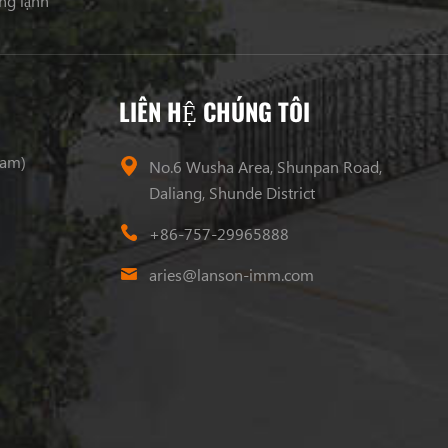
ng lạnh
LIÊN HỆ CHÚNG TÔI
ram)
No.6 Wusha Area, Shunpan Road,
Daliang, Shunde District
+86-757-29965888
aries@lanson-imm.com