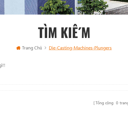
TÌM KIẾM
Trang Chủ
Die-Casting-Machines-Plungers
ì!!
Tổng cộng
0
tran