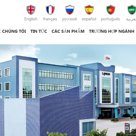
English
français
русский
español
português
لعربية
Ề CHÚNG TÔI
TIN TỨC
CÁC SẢN PHẨM
TRƯỜNG HỢP NGÀNH