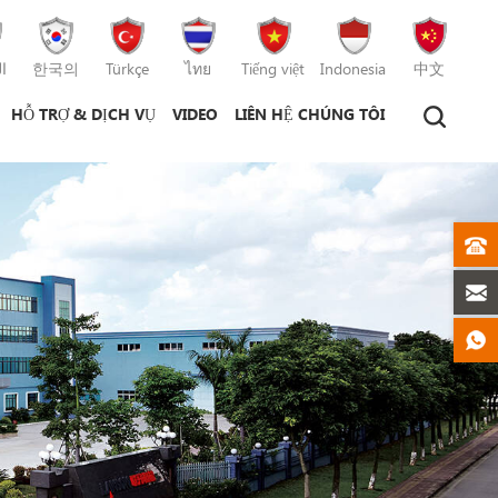
ا
한국의
Türkçe
ไทย
Tiếng việt
Indonesia
中文
HỖ TRỢ & DỊCH VỤ
VIDEO
LIÊN HỆ CHÚNG TÔI