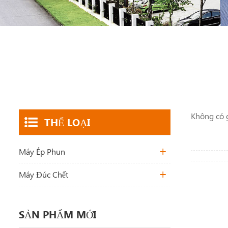
Không có g
THỂ LOẠI
Máy Ép Phun
Máy Đúc Chết
SẢN PHẨM MỚI