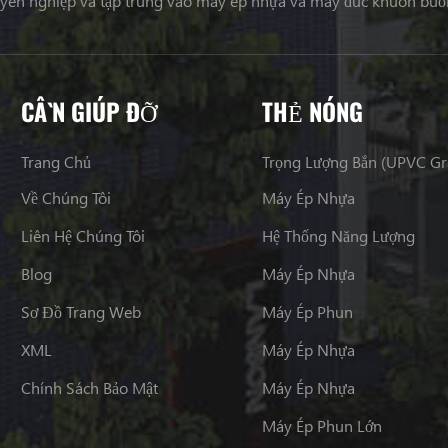
uyên nghiệp và tập trung vào máy ép nhựa và máy đúc khuôn buồ
CẦN GIÚP ĐỠ
THẺ NÓNG
Trang Chủ
Trọng Lượng Bắn (UPVC G
Về Chúng Tôi
Máy Ép Nhựa
Liên Hệ Chúng Tôi
Hệ Thống Năng Lượng
Blog
Máy Ép Nhựa
Sơ Đồ Trang Web
Máy Ép Phun
XML
Máy Ép Nhựa
Chính Sách Bảo Mật
Máy Ép Nhựa
Máy Ép Phun Lớn