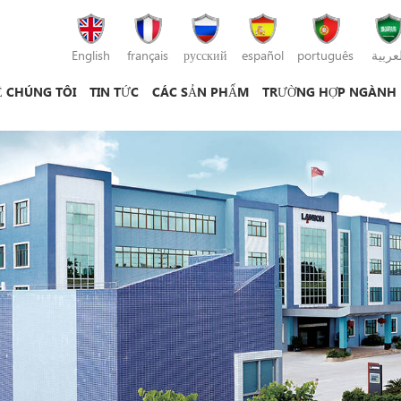
English
français
русский
español
português
لعربية
Ề CHÚNG TÔI
TIN TỨC
CÁC SẢN PHẨM
TRƯỜNG HỢP NGÀNH