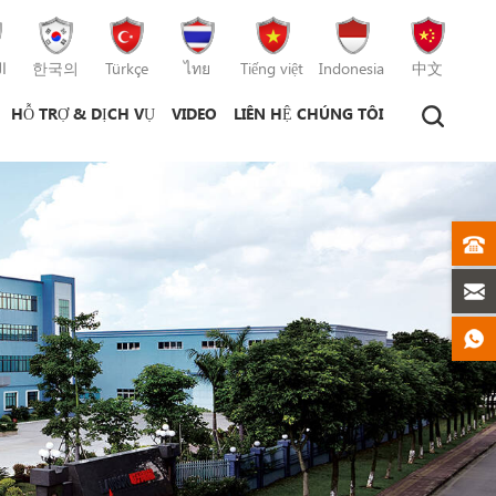
ا
한국의
Türkçe
ไทย
Tiếng việt
Indonesia
中文
HỖ TRỢ & DỊCH VỤ
VIDEO
LIÊN HỆ CHÚNG TÔI