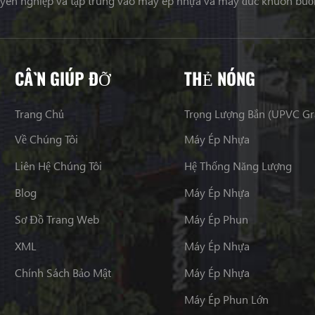
uyên nghiệp và tập trung vào máy ép nhựa và máy đúc khuôn buồ
CẦN GIÚP ĐỠ
THẺ NÓNG
Trang Chủ
Trọng Lượng Bắn (UPVC G
Về Chúng Tôi
Máy Ép Nhựa
Liên Hệ Chúng Tôi
Hệ Thống Năng Lượng
Blog
Máy Ép Nhựa
Sơ Đồ Trang Web
Máy Ép Phun
XML
Máy Ép Nhựa
Chính Sách Bảo Mật
Máy Ép Nhựa
Máy Ép Phun Lớn