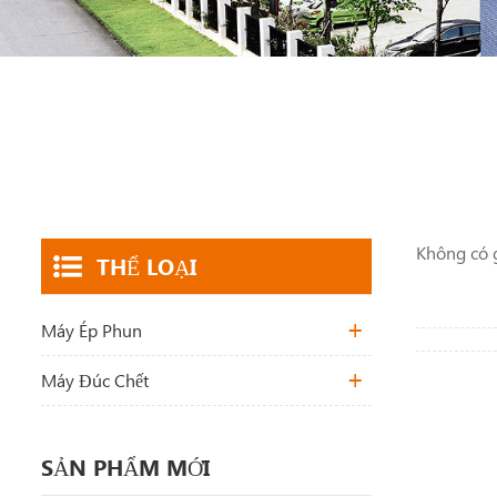
Không có g
THỂ LOẠI
Máy Ép Phun
Máy Đúc Chết
SẢN PHẨM MỚI