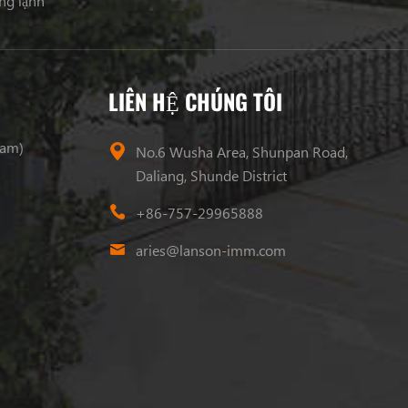
ng lạnh
LIÊN HỆ CHÚNG TÔI
ram)
No.6 Wusha Area, Shunpan Road,
Daliang, Shunde District
+86-757-29965888
aries@lanson-imm.com