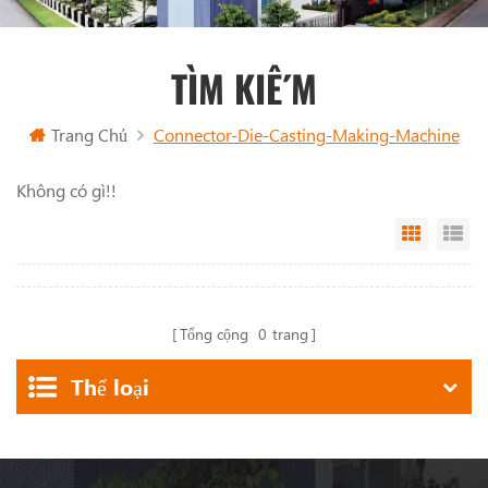
TÌM KIẾM
Trang Chủ
Connector-Die-Casting-Making-Machine
Không có gì!!
Grid Vi
Li
Tổng cộng
0
trang
Thể loại