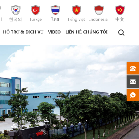
ا
한국의
Türkçe
ไทย
Tiếng việt
Indonesia
中文
HỖ TRỢ & DỊCH VỤ
VIDEO
LIÊN HỆ CHÚNG TÔI