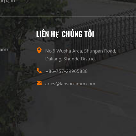
ng lạnh
LIÊN HỆ CHÚNG TÔI
ram)
No.6 Wusha Area, Shunpan Road,
Daliang, Shunde District
+86-757-29965888
aries@lanson-imm.com