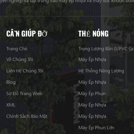
uyên nghiệp và tập trung vào máy ép nhựa và máy đúc khuôn buồ
CẦN GIÚP ĐỠ
THẺ NÓNG
Trang Chủ
Trọng Lượng Bắn (UPVC G
Về Chúng Tôi
Máy Ép Nhựa
Liên Hệ Chúng Tôi
Hệ Thống Năng Lượng
Blog
Máy Ép Nhựa
Sơ Đồ Trang Web
Máy Ép Phun
XML
Máy Ép Nhựa
Chính Sách Bảo Mật
Máy Ép Nhựa
Máy Ép Phun Lớn