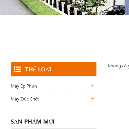
Không có g
THỂ LOẠI
Máy Ép Phun
Máy Đúc Chết
SẢN PHẨM MỚI