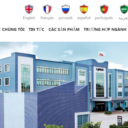
English
français
русский
español
português
لعربية
Ề CHÚNG TÔI
TIN TỨC
CÁC SẢN PHẨM
TRƯỜNG HỢP NGÀNH